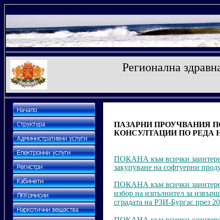
Регионална здравна
ПАЗАРНИ ПРОУЧВАНИЯ ПО Р
КОНСУЛТАЦИИ ПО РЕДА НА
ПОКАНА към всички заинтересо
закупуване на софтуерни прод
ПОКАНА към всички заинтересо
избор
на изпълнител за извър
сградата на РЗИ-Бургас през 20
ПОКАНА към всички заинтересо