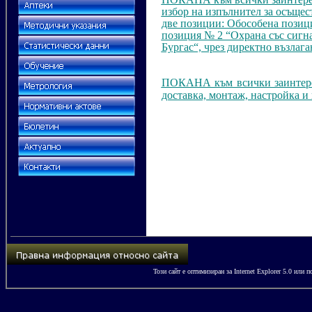
избор на изпълнител за осъщест
две позиции: Обособена позиц
позиция № 2 “Охрана със сигн
Бургас“, чрез директно възлаган
ПОКАНА към всички заинтерес
доставка, монтаж, настройка и
Този сайт е оптимизиран за
Internet Explorer 5.0
или по