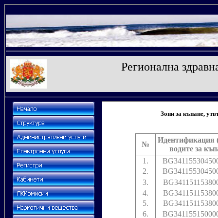
Регионална здравна
Зони за къпане, ут
Идентификация 
№
водите за къп
1.
BG34115530450
2.
BG34115530450
3.
BG34115115380
4.
BG34115115380
5.
BG34115115380
6.
BG34115515000